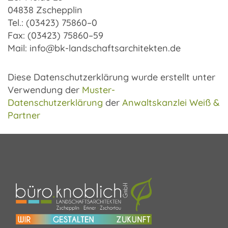
04838 Zschepp­lin
Tel.: (03423) 75860–0
Fax: (03423) 75860–59
Mail: info@bk-landschaftsarchitekten.de
Diese Daten­schutz­er­klä­rung wurde erstellt unter
Verwen­dung der
Muster-
Datenschutzerklärung
der
Anwalts­kanz­lei Weiß &
Part­ner