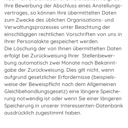
Ihre Bewer­bung der Abschluss eines Anstel­lungs­
ver­tra­ges, so können Ihre über­mit­tel­ten Daten
zum Zwecke des übli­chen Organisations- und
Verwal­tungs­pro­zes­ses unter Beach­tung der
einschlä­gi­gen recht­li­chen Vorschrif­ten von uns in
Ihrer Perso­nal­akte gespei­chert werden.
Die Löschung der von Ihnen über­mit­tel­ten Daten
erfolgt bei Zurück­wei­sung Ihrer Stel­len­be­wer­
bung auto­ma­tisch zwei Monate nach Bekannt­
gabe der Zurück­wei­sung. Dies gilt nicht, wenn
aufgrund gesetz­li­cher Erfor­der­nisse (beispiels­
weise der Beweis­pflicht nach dem Allge­mei­nen
Gleich­be­hand­lungs­ge­setz) eine längere Spei­che­
rung notwen­dig ist oder wenn Sie einer länge­ren
Spei­che­rung in unse­rer Interessenten-Datenbank
ausdrück­lich zuge­stimmt haben.