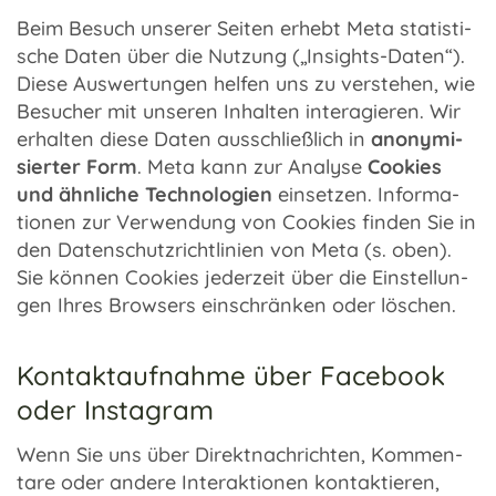
Beim Besuch unse­rer Seiten erhebt Meta statis­ti­
sche Daten über die Nutzung („Insights-Daten“).
Diese Auswer­tun­gen helfen uns zu verste­hen, wie
Besu­cher mit unse­ren Inhal­ten inter­agie­ren. Wir
erhal­ten diese Daten ausschließ­lich in
anony­mi­
sier­ter Form
. Meta kann zur Analyse
Cookies
und ähnli­che Tech­no­lo­gien
einset­zen. Infor­ma­
tio­nen zur Verwen­dung von Cookies finden Sie in
den Daten­schutz­richt­li­nien von Meta (s. oben).
Sie können Cookies jeder­zeit über die Einstel­lun­
gen Ihres Brow­sers einschrän­ken oder löschen.
Kontaktaufnahme über Facebook
oder Instagram
Wenn Sie uns über Direkt­nach­rich­ten, Kommen­
tare oder andere Inter­ak­tio­nen kontak­tie­ren,