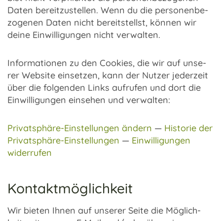
Daten bereit­zu­stel­len. Wenn du die perso­nen­be­
zo­ge­nen Daten nicht bereit­stellst, können wir
deine Einwil­li­gun­gen nicht verwal­ten.
Infor­ma­tio­nen zu den Cookies, die wir auf unse­
rer Website einset­zen, kann der Nutzer jeder­zeit
über die folgen­den Links aufru­fen und dort die
Einwil­li­gun­gen einse­hen und verwal­ten:
Privatsphäre-Einstellungen ändern
—
Histo­rie der
Privatsphäre-Einstellungen
—
Einwil­li­gun­gen
wider­ru­fen
Kontaktmöglichkeit
Wir bieten Ihnen auf unse­rer Seite die Möglich­