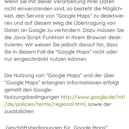
Wenn Sie mit dieser Verar­bei­tung Ihrer Daten
nicht einver­stan­den sind, so besteht die Möglich­
keit, den Service von “Google Maps” zu deak­ti­vie­
ren und auf diesem Weg die Über­tra­gung von
Daten an Google zu verhin­dern. Dazu müssen Sie
die Java-Script-Funktion in Ihrem Brow­ser deak­
ti­vie­ren. Wir weisen Sie jedoch darauf hin, dass
Sie in diesem Fall die “Google Maps” nicht oder
nur einge­schränkt nutzen können.
Die Nutzung von “Google Maps” und der über
“Google Maps” erlang­ten Infor­ma­tio­nen erfolgt
gemäß den Google-
Nutzungsbedingungen
http://www.google.de/intl
/de/policies/terms/regional.html
, sowie der
zusätz­li­chen
Geschäfts­be­din­gun­gen für „Google Maps“