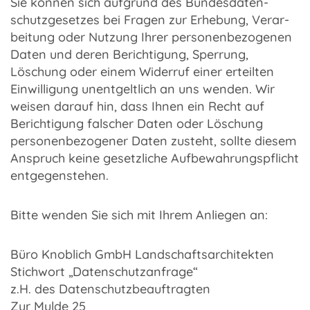
Sie können sich aufgrund des Bundes­da­ten­
schutz­ge­set­zes bei Fragen zur Erhe­bung, Verar­
bei­tung oder Nutzung Ihrer perso­nen­be­zo­ge­nen
Daten und deren Berich­ti­gung, Sper­rung,
Löschung oder einem Wider­ruf einer erteil­ten
Einwil­li­gung unent­gelt­lich an uns wenden. Wir
weisen darauf hin, dass Ihnen ein Recht auf
Berich­ti­gung falscher Daten oder Löschung
perso­nen­be­zo­ge­ner Daten zusteht, sollte diesem
Anspruch keine gesetz­li­che Aufbe­wah­rungs­pflicht
entge­gen­ste­hen.
Bitte wenden Sie sich mit Ihrem Anlie­gen an:
Büro Knob­lich GmbH Land­schafts­ar­chi­tek­ten
Stich­wort „Daten­schutz­an­frage“
z.H. des Daten­schutz­be­auf­trag­ten
Zur Mulde 25