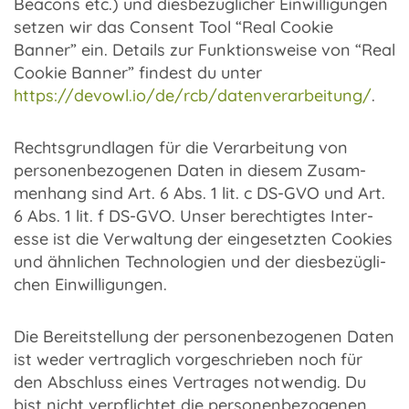
Beacons etc.) und dies­be­züg­li­cher Einwil­li­gun­gen
setzen wir das Consent Tool “Real Cookie
Banner” ein. Details zur Funk­ti­ons­weise von “Real
Cookie Banner” findest du unter
https://devowl.io/de/rcb/datenverarbeitung/
.
Rechts­grund­la­gen für die Verar­bei­tung von
perso­nen­be­zo­ge­nen Daten in diesem Zusam­
men­hang sind Art. 6 Abs. 1 lit. c DS-GVO und Art.
6 Abs. 1 lit. f DS-GVO. Unser berech­tig­tes Inter­
esse ist die Verwal­tung der einge­setz­ten Cookies
und ähnli­chen Tech­no­lo­gien und der dies­be­züg­li­
chen Einwil­li­gun­gen.
Die Bereit­stel­lung der perso­nen­be­zo­ge­nen Daten
ist weder vertrag­lich vorge­schrie­ben noch für
den Abschluss eines Vertra­ges notwen­dig. Du
bist nicht verpflich­tet die perso­nen­be­zo­ge­nen