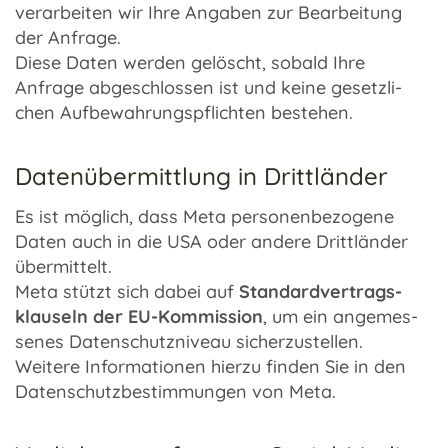
verar­bei­ten wir Ihre Anga­ben zur Bear­bei­tung
der Anfrage.
Diese Daten werden gelöscht, sobald Ihre
Anfrage abge­schlos­sen ist und keine gesetz­li­
chen Aufbe­wah­rungs­pflich­ten bestehen.
Datenübermittlung in Drittländer
Es ist möglich, dass Meta perso­nen­be­zo­gene
Daten auch in die USA oder andere Dritt­län­der
über­mit­telt.
Meta stützt sich dabei auf
Stan­dard­ver­trags­
klau­seln der EU-Kommission
, um ein ange­mes­
se­nes Daten­schutz­ni­veau sicher­zu­stel­len.
Weitere Infor­ma­tio­nen hierzu finden Sie in den
Daten­schutz­be­stim­mun­gen von Meta.