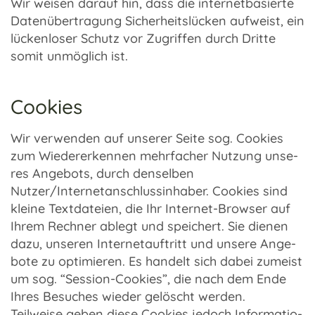
Wir weisen darauf hin, dass die inter­net­ba­sierte
Daten­über­tra­gung Sicher­heits­lü­cken aufweist, ein
lücken­lo­ser Schutz vor Zugrif­fen durch Dritte
somit unmög­lich ist.
Cookies
Wir verwen­den auf unse­rer Seite sog. Cookies
zum Wieder­erken­nen mehr­fa­cher Nutzung unse­
res Ange­bots, durch densel­ben
Nutzer/Internetanschlussinhaber. Cookies sind
kleine Text­da­teien, die Ihr Internet-Browser auf
Ihrem Rech­ner ablegt und spei­chert. Sie dienen
dazu, unse­ren Inter­net­auf­tritt und unsere Ange­
bote zu opti­mie­ren. Es handelt sich dabei zumeist
um sog. “Session-Cookies”, die nach dem Ende
Ihres Besu­ches wieder gelöscht werden.
Teil­weise geben diese Cookies jedoch Infor­ma­tio­