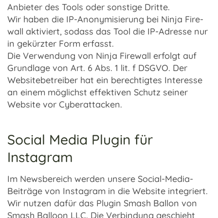
Anbie­ter des Tools oder sons­tige Dritte.
Wir haben die IP-Anonymisierung bei Ninja Fire­
wall akti­viert, sodass das Tool die IP-Adresse nur
in gekürz­ter Form erfasst.
Die Verwen­dung von Ninja Fire­wall erfolgt auf
Grund­lage von Art. 6 Abs. 1 lit. f DSGVO. Der
Website­be­trei­ber hat ein berech­tig­tes Inter­esse
an einem möglichst effek­ti­ven Schutz seiner
Website vor Cyber­at­ta­cken.
Social Media Plugin für
Instagram
Im News­be­reich werden unsere Social-Media-
Beiträge von Insta­gram in die Website inte­griert.
Wir nutzen dafür das Plugin Smash Ballon von
Smash Balloon LLC. Die Verbin­dung geschieht