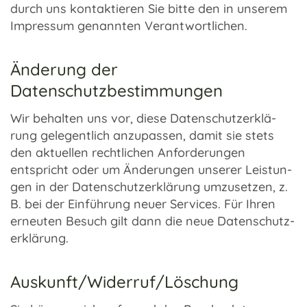
durch uns kontak­tie­ren Sie bitte den in unse­rem
Impres­sum genann­ten Verant­wort­li­chen.
Änderung der
Datenschutzbestimmungen
Wir behal­ten uns vor, diese Daten­schutz­er­klä­
rung gele­gent­lich anzu­pas­sen, damit sie stets
den aktu­el­len recht­li­chen Anfor­de­run­gen
entspricht oder um Ände­run­gen unse­rer Leis­tun­
gen in der Daten­schutz­er­klä­rung umzu­set­zen, z.
B. bei der Einfüh­rung neuer Services. Für Ihren
erneu­ten Besuch gilt dann die neue Daten­schutz­
er­klä­rung.
Auskunft/Widerruf/Löschung