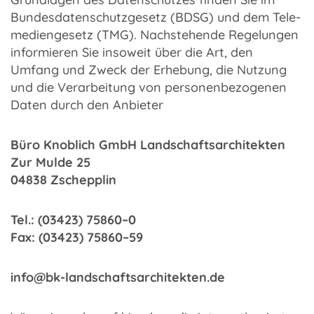
Bundes­da­ten­schutz­ge­setz (BDSG) und dem Tele­
me­di­en­ge­setz (TMG). Nach­ste­hende Rege­lun­gen
infor­mie­ren Sie inso­weit über die Art, den
Umfang und Zweck der Erhe­bung, die Nutzung
und die Verar­bei­tung von perso­nen­be­zo­ge­nen
Daten durch den Anbie­ter
Büro Knob­lich GmbH Land­schafts­ar­chi­tek­ten
Zur Mulde 25
04838 Zschepp­lin
Tel.: (03423) 75860–0
Fax: (03423) 75860–59
info@bk-landschaftsarchitekten.de