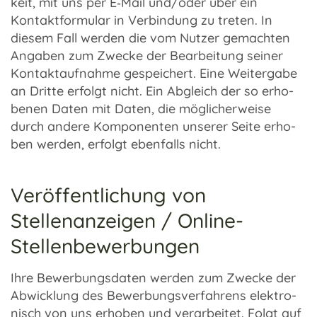
keit, mit uns per E‑Mail und/oder über ein
Kontakt­for­mu­lar in Verbin­dung zu treten. In
diesem Fall werden die vom Nutzer gemach­ten
Anga­ben zum Zwecke der Bear­bei­tung seiner
Kontakt­auf­nahme gespei­chert. Eine Weiter­gabe
an Dritte erfolgt nicht. Ein Abgleich der so erho­
be­nen Daten mit Daten, die mögli­cher­weise
durch andere Kompo­nen­ten unse­rer Seite erho­
ben werden, erfolgt eben­falls nicht.
Veröffentlichung von
Stellenanzeigen / Online-
Stellenbewerbungen
Ihre Bewer­bungs­da­ten werden zum Zwecke der
Abwick­lung des Bewer­bungs­ver­fah­rens elek­tro­
nisch von uns erho­ben und verar­bei­tet. Folgt auf