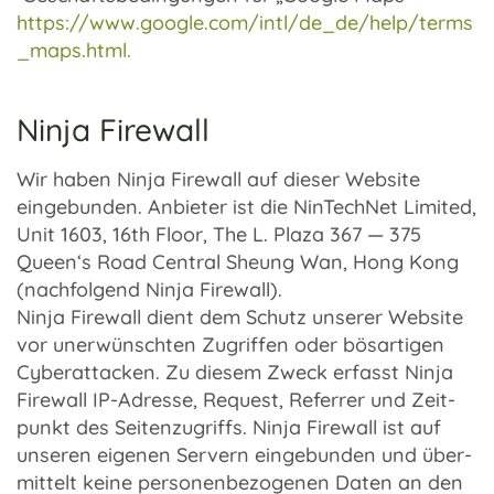
https://www.google.com/intl/de_de/help/terms
_maps.html.
Ninja Firewall
Wir haben Ninja Fire­wall auf dieser Website
einge­bun­den. Anbie­ter ist die NinTech­Net Limi­ted,
Unit 1603, 16th Floor, The L. Plaza 367 — 375
Queen‘s Road Central Sheung Wan, Hong Kong
(nach­fol­gend Ninja Fire­wall).
Ninja Fire­wall dient dem Schutz unse­rer Website
vor uner­wünsch­ten Zugrif­fen oder bösar­ti­gen
Cyber­at­ta­cken. Zu diesem Zweck erfasst Ninja
Fire­wall IP-Adresse, Request, Refer­rer und Zeit­
punkt des Seiten­zu­griffs. Ninja Fire­wall ist auf
unse­ren eige­nen Servern einge­bun­den und über­
mit­telt keine perso­nen­be­zo­ge­nen Daten an den