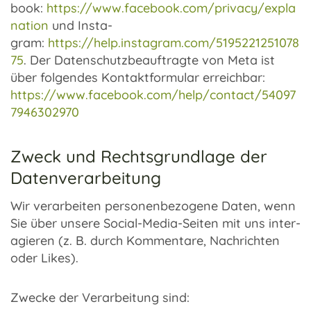
book:
https://www.facebook.com/privacy/expla
nation
und Insta­
gram:
https://help.instagram.com/5195221251078
75
. Der Daten­schutz­be­auf­tragte von Meta ist
über folgen­des Kontakt­for­mu­lar erreich­bar:
https://www.facebook.com/help/contact/54097
7946302970
Zweck und Rechtsgrundlage der
Datenverarbeitung
Wir verar­bei­ten perso­nen­be­zo­gene Daten, wenn
Sie über unsere Social-Media-Seiten mit uns inter­
agie­ren (z. B. durch Kommen­tare, Nach­rich­ten
oder Likes).
Zwecke der Verar­bei­tung sind: