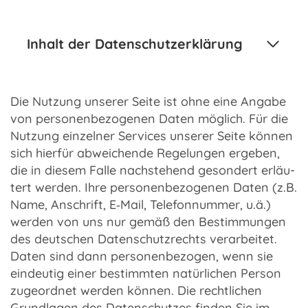
Inhalt der Datenschutzerklärung
Die Nutzung unse­rer Seite ist ohne eine Angabe
von perso­nen­be­zo­ge­nen Daten möglich. Für die
Nutzung einzel­ner Services unse­rer Seite können
sich hier­für abwei­chende Rege­lun­gen erge­ben,
die in diesem Falle nach­ste­hend geson­dert erläu­
tert werden. Ihre perso­nen­be­zo­ge­nen Daten (z.B.
Name, Anschrift, E‑Mail, Tele­fon­num­mer, u.ä.)
werden von uns nur gemäß den Bestim­mun­gen
des deut­schen Daten­schutz­rechts verar­bei­tet.
Daten sind dann perso­nen­be­zo­gen, wenn sie
eindeu­tig einer bestimm­ten natür­li­chen Person
zuge­ord­net werden können. Die recht­li­chen
Grund­la­gen des Daten­schut­zes finden Sie im