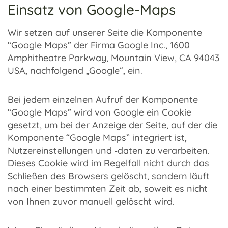
Einsatz von Google-Maps
Wir setzen auf unse­rer Seite die Kompo­nente
“Google Maps” der Firma Google Inc., 1600
Amphi­theatre Park­way, Moun­tain View, CA 94043
USA, nach­fol­gend „Google“, ein.
Bei jedem einzel­nen Aufruf der Kompo­nente
“Google Maps” wird von Google ein Cookie
gesetzt, um bei der Anzeige der Seite, auf der die
Kompo­nente “Google Maps” inte­griert ist,
Nutzer­ein­stel­lun­gen und ‑daten zu verar­bei­ten.
Dieses Cookie wird im Regel­fall nicht durch das
Schlie­ßen des Brow­sers gelöscht, sondern läuft
nach einer bestimm­ten Zeit ab, soweit es nicht
von Ihnen zuvor manu­ell gelöscht wird.