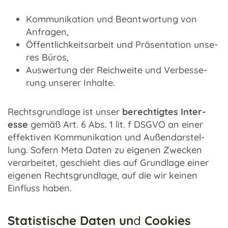
Kommu­ni­ka­tion und Beant­wor­tung von
Anfra­gen,
Öffent­lich­keits­ar­beit und Präsen­ta­tion unse­
res Büros,
Auswer­tung der Reich­weite und Verbes­se­
rung unse­rer Inhalte.
Rechts­grund­lage ist unser
berech­tig­tes Inter­
esse
gemäß Art. 6 Abs. 1 lit. f DSGVO an einer
effek­ti­ven Kommu­ni­ka­tion und Außen­dar­stel­
lung. Sofern Meta Daten zu eige­nen Zwecken
verar­bei­tet, geschieht dies auf Grund­lage einer
eige­nen Rechts­grund­lage, auf die wir keinen
Einfluss haben.
Statistische Daten un
d
Cookies