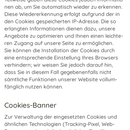
nen ab, um Sie auto­ma­tisch wieder zu erken­nen.
Diese Wieder­erken­nung erfolgt aufgrund der in
den Cookies gespei­cher­ten IP-Adresse. Die so
erlang­ten Infor­ma­tio­nen dienen dazu, unsere
Ange­bote zu opti­mie­ren und Ihnen einen leich­te­
ren Zugang auf unsere Seite zu ermög­li­chen.
Sie können die Instal­la­tion der Cookies durch
eine entspre­chende Einstel­lung Ihres Brow­sers
verhin­dern; wir weisen Sie jedoch darauf hin,
dass Sie in diesem Fall gege­be­nen­falls nicht
sämt­li­che Funk­tio­nen unse­rer Website voll­um­
fäng­lich nutzen können.
Cookies-Banner
Zur Verwal­tung der einge­setz­ten Cookies und
ähnli­chen Tech­no­lo­gien (Tracking-Pixel, Web-