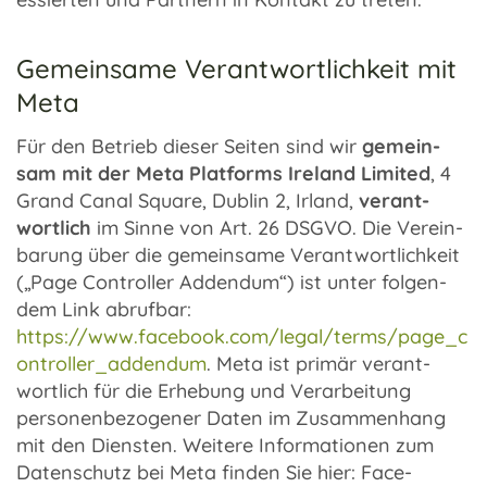
Gemeinsame Verantwortlichkeit mit
Meta
Für den Betrieb dieser Seiten sind wir
gemein­
sam mit der Meta Plat­forms Ireland Limi­ted
, 4
Grand Canal Square, Dublin 2, Irland,
verant­
wort­lich
im Sinne von Art. 26 DSGVO. Die Verein­
ba­rung über die gemein­same Verant­wort­lich­keit
(„Page Control­ler Adden­dum“) ist unter folgen­
dem Link abruf­bar:
https://www.facebook.com/legal/terms/page_c
ontroller_addendum
. Meta ist primär verant­
wort­lich für die Erhe­bung und Verar­bei­tung
perso­nen­be­zo­ge­ner Daten im Zusam­men­hang
mit den Diens­ten. Weitere Infor­ma­tio­nen zum
Daten­schutz bei Meta finden Sie hier: Face­