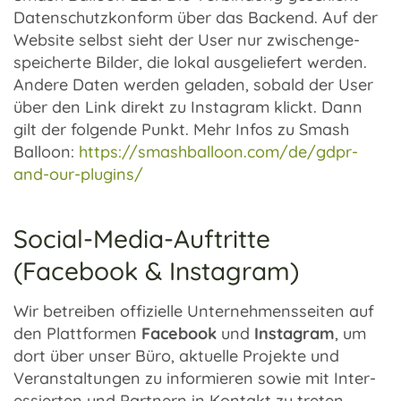
Daten­schutz­kon­form über das Backend. Auf der
Website selbst sieht der User nur zwischen­ge­
spei­cherte Bilder, die lokal ausge­lie­fert werden.
Andere Daten werden gela­den, sobald der User
über den Link direkt zu Insta­gram klickt. Dann
gilt der folgende Punkt. Mehr Infos zu Smash
Balloon:
https://smashballoon.com/de/gdpr-
and-our-plugins/
Social-Media-Auftritte
(Facebook & Instagram)
Wir betrei­ben offi­zi­elle Unter­neh­mens­sei­ten auf
den Platt­for­men
Face­book
und
Insta­gram
, um
dort über unser Büro, aktu­elle Projekte und
Veran­stal­tun­gen zu infor­mie­ren sowie mit Inter­
es­sier­ten und Part­nern in Kontakt zu treten.