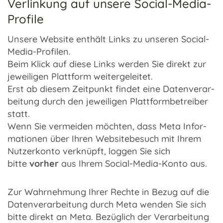
Verlinkung auf unsere Social-Media-
Profile
Unsere Website enthält Links zu unse­ren Social-
Media-Profilen.
Beim Klick auf diese Links werden Sie direkt zur
jewei­li­gen Platt­form weiter­ge­lei­tet.
Erst ab diesem Zeit­punkt findet eine Daten­ver­ar­
bei­tung durch den jewei­li­gen Platt­form­be­trei­ber
statt.
Wenn Sie vermei­den möch­ten, dass Meta Infor­
ma­tio­nen über Ihren Website­be­such mit Ihrem
Nutzer­konto verknüpft, loggen Sie sich
bitte
vorher
aus Ihrem Social-Media-Konto aus.
Zur Wahr­neh­mung Ihrer Rechte in Bezug auf die
Daten­ver­ar­bei­tung durch Meta wenden Sie sich
bitte direkt an Meta. Bezüg­lich der Verar­bei­tung